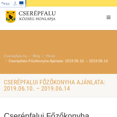
Cserepfalu.hu
Blog
Hírek
Cserépfalui Főzőkonyha Ajánlata: 2019.06.10. – 2019.06.14
CSERÉPFALUI FŐZŐKONYHA AJÁNLATA:
2019.06.10. – 2019.06.14
Cserépfalui Főzőkonyha