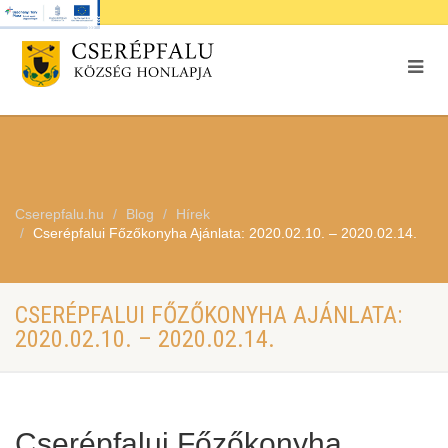
Cserepfalu.hu
Blog
Hírek
Cserépfalui Főzőkonyha Ajánlata: 2020.02.10. – 2020.02.14.
CSERÉPFALUI FŐZŐKONYHA AJÁNLATA:
2020.02.10. – 2020.02.14.
Cserépfalui Főzőkonyha