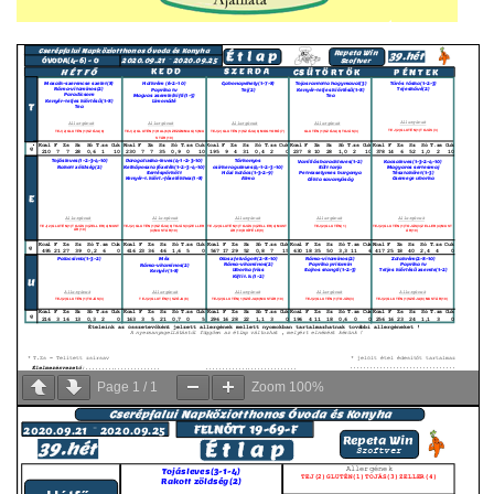
Page
1
/
1
Zoom
100%