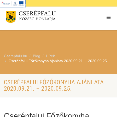
Cserepfalu.hu
Blog
Hírek
Cserépfalui Főzőkonyha Ajánlata 2020.09.21. – 2020.09.25.
CSERÉPFALUI FŐZŐKONYHA AJÁNLATA
2020.09.21. – 2020.09.25.
Cserépfalui Főzőkonyha