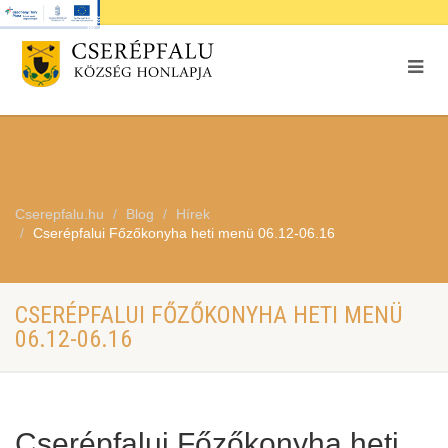
Cserepfalu.hu
Blog
Hírek
Cserépfalui Főzőkonyha heti menü 06.12-06.16
CSERÉPFALUI FŐZŐKONYHA HETI MENÜ
06.12-06.16
Cserépfalui Főzőkonyha heti