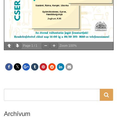
Page
1
/
1
Zoom
100%
Archívum