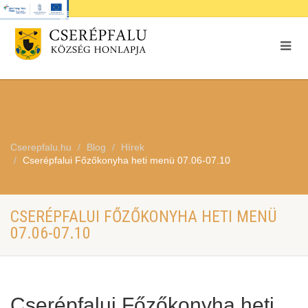
Cserepfalu.hu
Blog
Hírek
Cserépfalui Főzőkonyha heti menü 07.06-07.10
CSERÉPFALUI FŐZŐKONYHA HETI MENÜ
07.06-07.10
Cserépfalui Főzőkonyha heti