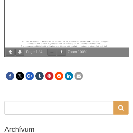
Page
1
/
4
Zoom
100%
Archívum