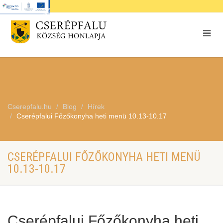
Cserepfalu.hu
Blog
Hírek
Cserépfalui Főzőkonyha heti menü 10.13-10.17
CSERÉPFALUI FŐZŐKONYHA HETI MENÜ
10.13-10.17
Cserépfalui Főzőkonyha heti