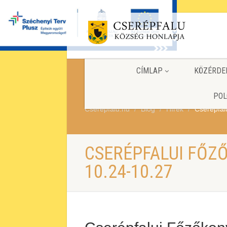
CÍMLAP
KÖZÉRDE
POL
Cserepfalu.hu
Blog
Hírek
Cserépfal
CSERÉPFALUI FŐZ
10.24-10.27