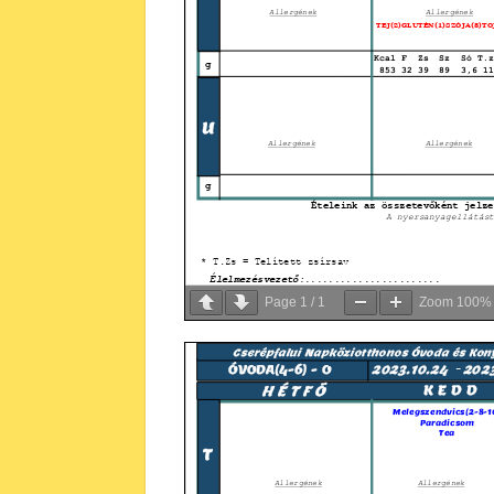
Page
1
/
1
Zoom
100%