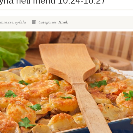
yha heti menü 10.24-10.27
min.cserepfalu
Categories:
Hírek