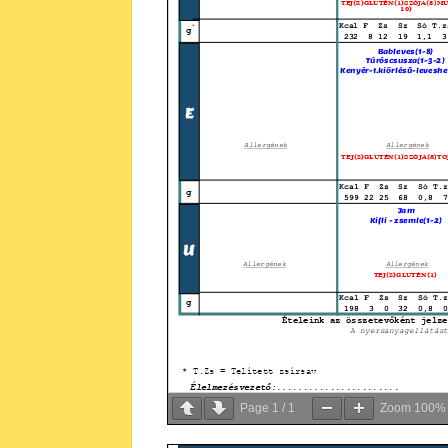
Page
1
/
1
Zoom
100%