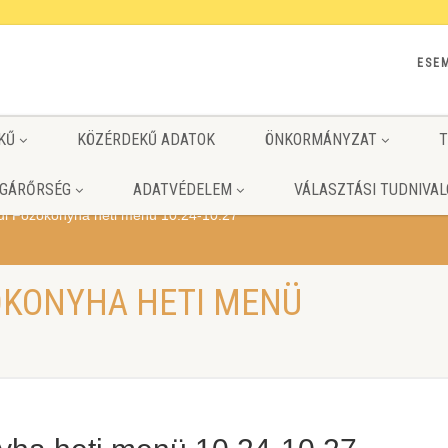
ESE
KŰ
KÖZÉRDEKŰ ADATOK
ÖNKORMÁNYZAT
T
GÁRŐRSÉG
ADATVÉDELEM
VÁLASZTÁSI TUDNIVAL
ui Főzőkonyha heti menü 10.24-10.27
ŐKONYHA HETI MENÜ