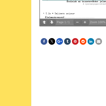
Page
1
/
1
Zoom
100%