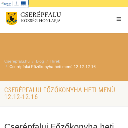
Cserepfalu.hu
Blog
Hírek
Cserépfalui Főzőkonyha heti menü 12.12-12.16
CSERÉPFALUI FŐZŐKONYHA HETI MENÜ
12.12-12.16
Cserépfalui Főzőkonyha heti