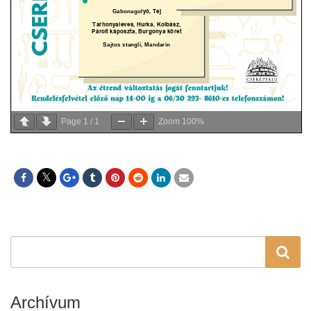
Page
1
/
1
Zoom
100%
Archívum