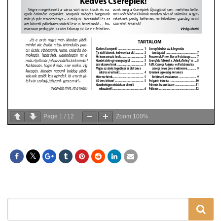
Page
1
/
12
Zoom
100%