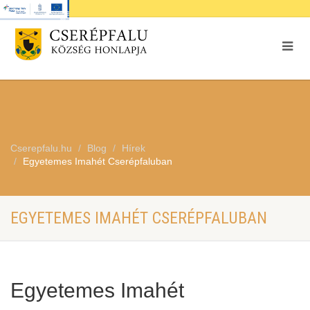
Cserepfalu.hu
Blog
Hírek
Egyetemes Imahét Cserépfaluban
EGYETEMES IMAHÉT CSERÉPFALUBAN
Egyetemes Imahét