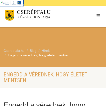
Cserepfalu.hu
Blog
Hírek
Engedd a vérednek, hogy életet mentsen
ENGEDD A VÉREDNEK, HOGY ÉLETET
MENTSEN
Engedd a vérednek, hogy