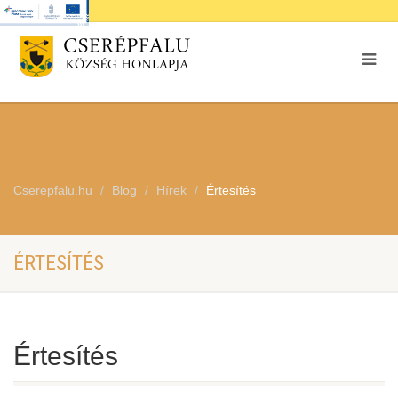
Cserepfalu.hu
Blog
Hírek
Értesítés
ÉRTESÍTÉS
Értesítés