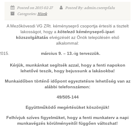
Posted on 2015-02-27
Posted By: admin.cserepfalu
Categories:
Hírek
A Mezőkövesdi VG ZRt. kéményseprő csoportja értesíti a tisztelt
lakosságot, hogy a
kötelező
kéményseprő-ipari
közszolgáltatás
elvégzését az Önök településén első
alkalommal:
március 9. – 13.-ig tervezzük.
Kérjük, munkánkat segítsék azzal, hogy a fenti napokon
lehetővé teszik, hogy bejussunk a lakásokba!
Munkaidőben történő időpont egyeztetésre lehetőség van az
alábbi telefonszámon:
49/505-144
Együttműködő megértésüket köszönjük!
Felhívjuk szíves figyelmüket, hogy a fenti munkaterv a napi
munkavégzés körülményeitől függően változhat!