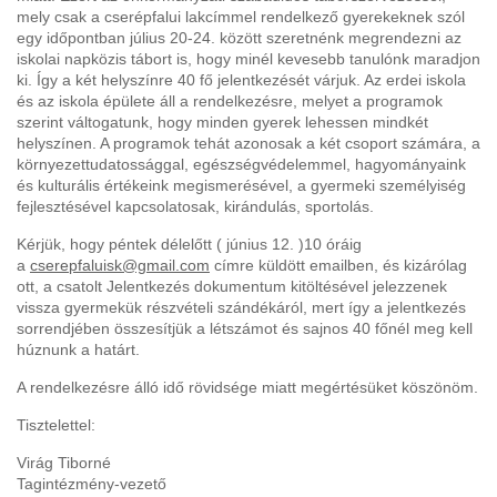
mely csak a cserépfalui lakcímmel rendelkező gyerekeknek szól
egy időpontban július 20-24. között szeretnénk megrendezni az
iskolai napközis tábort is, hogy minél kevesebb tanulónk maradjon
ki. Így a két helyszínre 40 fő jelentkezését várjuk. Az erdei iskola
és az iskola épülete áll a rendelkezésre, melyet a programok
szerint váltogatunk, hogy minden gyerek lehessen mindkét
helyszínen. A programok tehát azonosak a két csoport számára, a
környezettudatossággal, egészségvédelemmel, hagyományaink
és kulturális értékeink megismerésével, a gyermeki személyiség
fejlesztésével kapcsolatosak, kirándulás, sportolás.
Kérjük, hogy péntek délelőtt ( június 12. )10 óráig
a
cserepfaluisk@gmail.com
címre küldött emailben, és kizárólag
ott, a csatolt Jelentkezés dokumentum kitöltésével jelezzenek
vissza gyermekük részvételi szándékáról, mert így a jelentkezés
sorrendjében összesítjük a létszámot és sajnos 40 főnél meg kell
húznunk a határt.
A rendelkezésre álló idő rövidsége miatt megértésüket köszönöm.
Tisztelettel:
Virág Tiborné
Tagintézmény-vezető