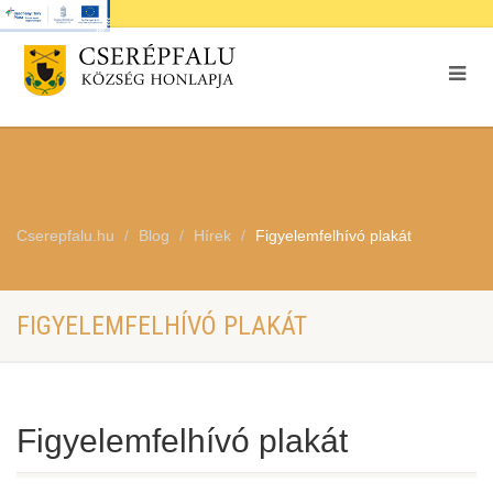
Cserepfalu.hu
Blog
Hírek
Figyelemfelhívó plakát
FIGYELEMFELHÍVÓ PLAKÁT
Figyelemfelhívó plakát