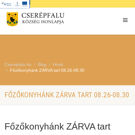
Cserepfalu.hu
Blog
Hírek
Főzőkonyhánk ZÁRVA tart 08.26-08.30
FŐZŐKONYHÁNK ZÁRVA TART 08.26-08.30
Főzőkonyhánk ZÁRVA tart