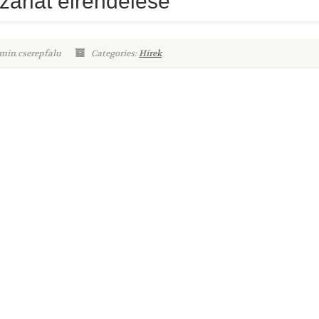
zárlat elrendelése
min.cserepfalu
Categories:
Hírek