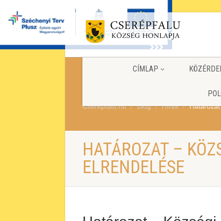
CÍMLAP
KÖZÉRDE
POL
Cserepfalu.hu
Blog
Hírek
Határozat
HATÁROZAT – KÖZ
ELRENDELÉSE