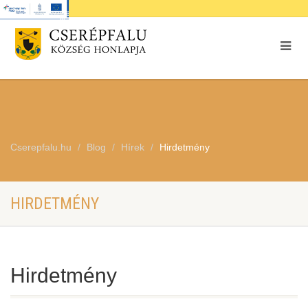
Cserepfalu.hu
Blog
Hírek
Hirdetmény
HIRDETMÉNY
Hirdetmény