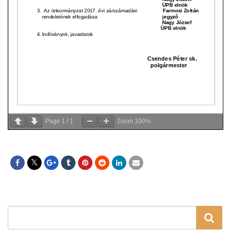
Page
1
/
1
Zoom
100%