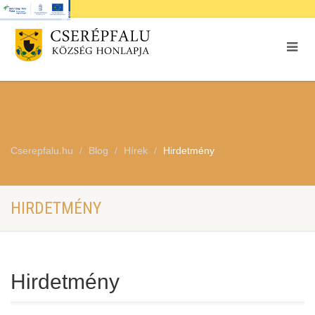
Cserepfalu.hu
Blog
Hírek
Hirdetmény
HIRDETMÉNY
Hirdetmény