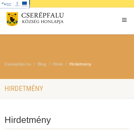
Cserepfalu.hu
Blog
Hírek
Hirdetmény
HIRDETMÉNY
Hirdetmény