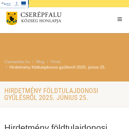
Cserepfalu.hu
Blog
Hírek
Hirdetmény földtulajdonosi gyűlésről 2025. június 25.
HIRDETMÉNY FÖLDTULAJDONOSI
GYŰLÉSRŐL 2025. JÚNIUS 25.
Hirdetmény földtulajdonosi