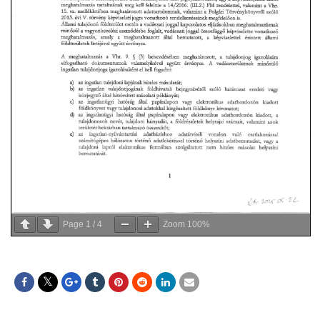
Page
1
/
4
Zoom
100%