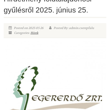
gyűlésről 2025. június 25.
Posted on 2025-05-26
Posted By: admin.cserepfalu
Categories:
Hírek