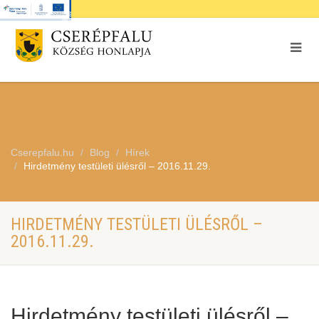
Cserepfalu.hu
Blog
Hírek
Hirdetmény testületi ülésről – 2016.11.29.
HIRDETMÉNY TESTÜLETI ÜLÉSRŐL –
2016.11.29.
Hirdetmény testületi ülésről –