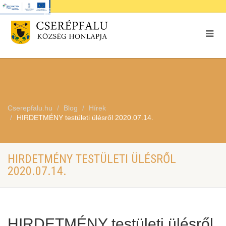
Cserepfalu.hu
Blog
Hírek
HIRDETMÉNY testületi ülésről 2020.07.14.
HIRDETMÉNY TESTÜLETI ÜLÉSRŐL
2020.07.14.
HIRDETMÉNY testületi ülésről