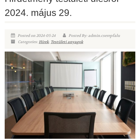
2024. május 29.
Posted on 2024-05-24
Posted By: admin.cserepfalu
Categories:
Hírek
,
Testületi anyagok