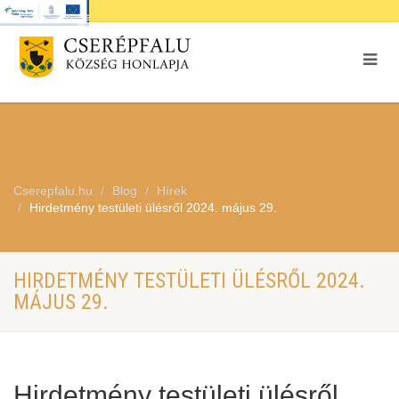
Cserepfalu.hu
Blog
Hírek
Hirdetmény testületi ülésről 2024. május 29.
HIRDETMÉNY TESTÜLETI ÜLÉSRŐL 2024.
MÁJUS 29.
Hirdetmény testületi ülésről