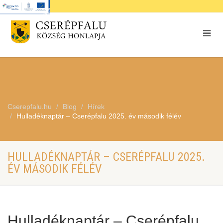
Cserepfalu.hu
Blog
Hírek
Hulladéknaptár – Cserépfalu 2025. év második félév
HULLADÉKNAPTÁR – CSERÉPFALU 2025.
ÉV MÁSODIK FÉLÉV
Hulladéknaptár – Cserépfalu