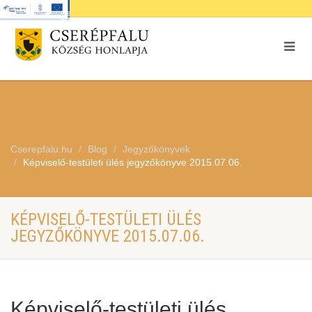
Cserepfalu.hu
Blog
Jegyzőkönyvek
Képviselő-testületi ülés jegyzőkönyve 2015.07.06.
KÉPVISELŐ-TESTÜLETI ÜLÉS
JEGYZŐKÖNYVE 2015.07.06.
Képviselő-testületi ülés