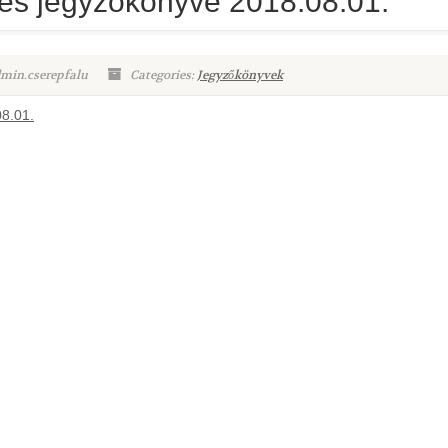
ülés jegyzőkönyve 2018.08.01.
dmin.cserepfalu
Categories:
Jegyzőkönyvek
08.01.