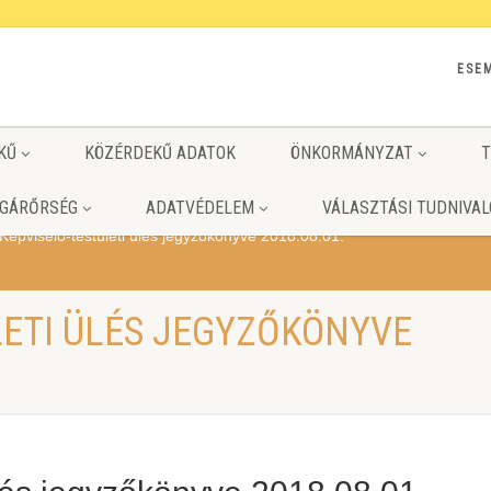
ESE
KŰ
KÖZÉRDEKŰ ADATOK
ÖNKORMÁNYZAT
T
GÁRŐRSÉG
ADATVÉDELEM
VÁLASZTÁSI TUDNIVAL
Képviselő-testületi ülés jegyzőkönyve 2018.08.01.
LETI ÜLÉS JEGYZŐKÖNYVE