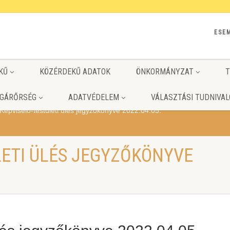
ESE
KŰ
KÖZÉRDEKŰ ADATOK
ÖNKORMÁNYZAT
T
GÁRŐRSÉG
ADATVÉDELEM
VÁLASZTÁSI TUDNIVAL
Képviselő-testületi ülés jegyzőkönyve 2022.04.05.
LETI ÜLÉS JEGYZŐKÖNYVE