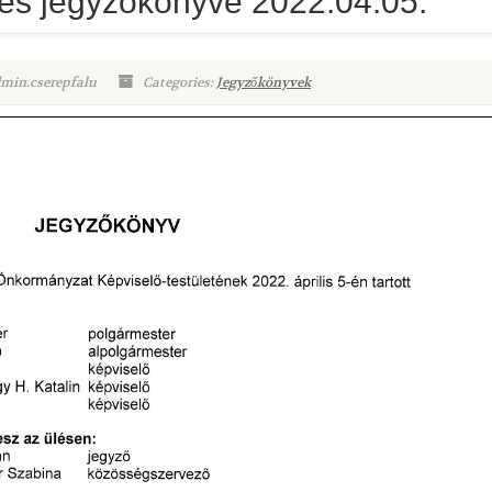
ülés jegyzőkönyve 2022.04.05.
dmin.cserepfalu
Categories:
Jegyzőkönyvek