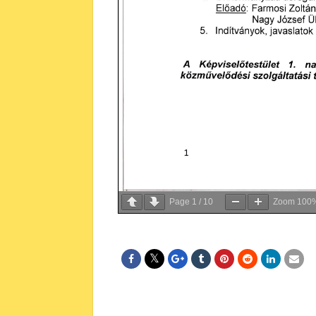
Page
1
/
10
Zoom
100