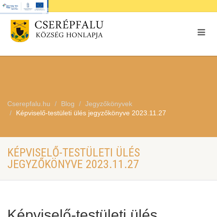
Cserepfalu.hu
Blog
Jegyzőkönyvek
Képviselő-testületi ülés jegyzőkönyve 2023.11.27
KÉPVISELŐ-TESTÜLETI ÜLÉS
JEGYZŐKÖNYVE 2023.11.27
Képviselő-testületi ülés