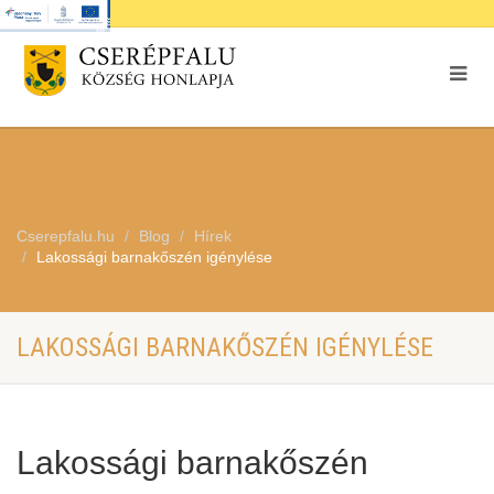
Cserepfalu.hu
Blog
Hírek
Lakossági barnakőszén igénylése
LAKOSSÁGI BARNAKŐSZÉN IGÉNYLÉSE
Lakossági barnakőszén