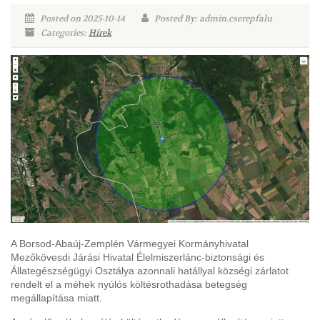
Posted on 2025-10-14
Posted By: admin.cserepfalu
Categories:
Hírek
A Borsod-Abaúj-Zemplén Vármegyei Kormányhivatal
Mezőkövesdi Járási Hivatal Élelmiszerlánc-biztonsági és
Állategészségügyi Osztálya azonnali hatállyal községi zárlatot
rendelt el a méhek nyúlós költésrothadása betegség
megállapítása miatt.