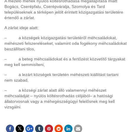
A mézelő méhek nyúlós költésrothadása megállapítása miatt
Bogács, Cserépfalu, Cserépváralja, Szomolya és Tard
településeknek a térképen jelölt érintett közigazgatási területére
értendő a zárlat.
A zárlat ideje alatt:
– a községek közigazgatási területéről méhcsaládokat,
méhészeti felszereléseket, valamint oda fogékony méhcsaládokat
beszállítani tilos,
– a beteg méhcsaládokat és a fertőzést közvetítő tárgyakat
meg kell semmisíteni,
– a lezárt községek területén méhészeti kiállítást tartani
nem szabad,
– a községi zárlat alatt álló valamennyi méhészet
méhcsaládját – nyúlós költésrothadás céljából– a hatósági
állatorvosnak vagy a méhegészségügyi felelősnek meg kell
vizsgálni.