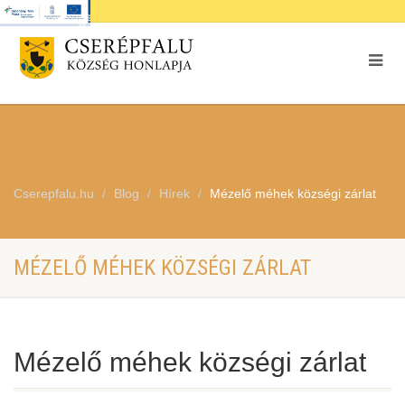
Cserepfalu.hu
Blog
Hírek
Mézelő méhek községi zárlat
MÉZELŐ MÉHEK KÖZSÉGI ZÁRLAT
Mézelő méhek községi zárlat