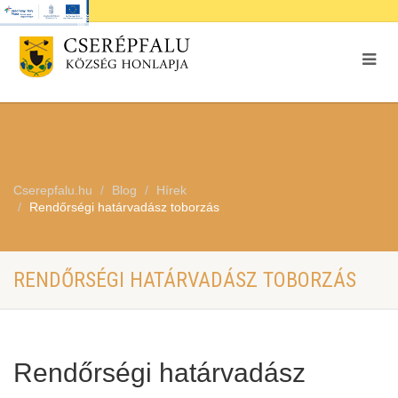
Cserepfalu.hu
Blog
Hírek
Rendőrségi határvadász toborzás
RENDŐRSÉGI HATÁRVADÁSZ TOBORZÁS
Rendőrségi határvadász