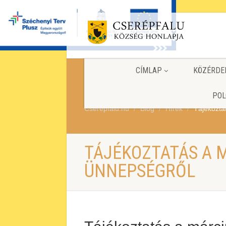
CÍMLAP
KÖZÉRDE
POL
Cserepfalu.hu
Blog
Hírek
Tájékozta
TÁJÉKOZTATÁS A M
ÜNNEPSÉGRŐL