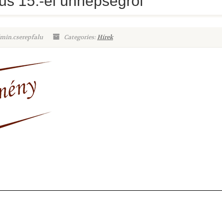
us 15.-ei ünnepségről
min.cserepfalu
Categories:
Hírek