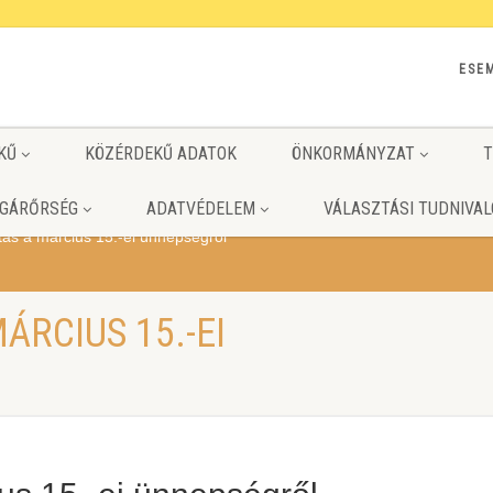
ESE
KŰ
KÖZÉRDEKŰ ADATOK
ÖNKORMÁNYZAT
T
GÁRŐRSÉG
ADATVÉDELEM
VÁLASZTÁSI TUDNIVAL
tás a március 15.-ei ünnepségről
ÁRCIUS 15.-EI