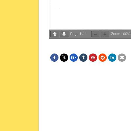
Page
1
/
1
Zoom
100%