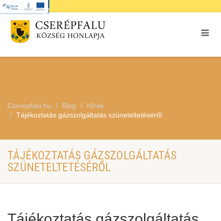
Cserepfalu.hu
Blog
Hírek
Tájékoztatás gázszolgáltatás szüneteltetéséről
TÁJÉKOZTATÁS GÁZSZOLGÁLTATÁS
SZÜNETELTETÉSÉRŐL
Tájékoztatás gázszolgáltatás