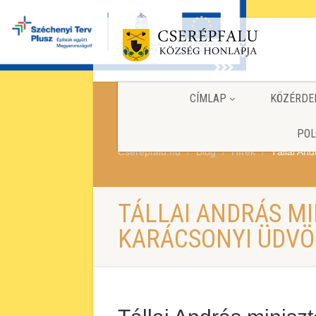
CÍMLAP
KÖZÉRDE
POL
Cserepfalu.hu
Blog
Hírek
Tállai And
TÁLLAI ANDRÁS M
KARÁCSONYI ÜDVÖ