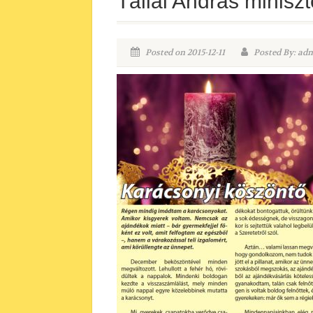
Tállai András minisz
Posted on 2015-12-11
Posted By: adm