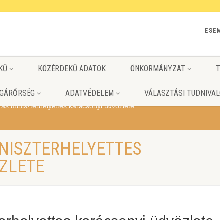
ESE
KŰ
KÖZÉRDEKŰ ADATOK
ÖNKORMÁNYZAT
T
GÁRŐRSÉG
ADATVÉDELEM
VÁLASZTÁSI TUDNIVAL
rás miniszterhelyettes karácsonyi üdvözlete
INISZTERHELYETTES
ZLETE