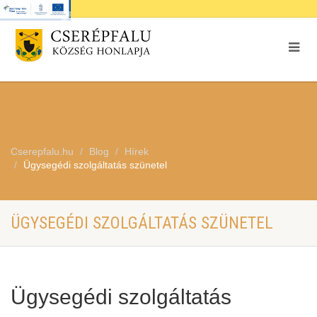
Cserepfalu.hu
Blog
Hírek
Ügysegédi szolgáltatás szünetel
ÜGYSEGÉDI SZOLGÁLTATÁS SZÜNETEL
Ügysegédi szolgáltatás