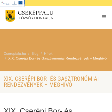
Cserepfalu.hu
Blog
Hírek
XIX. Cserépi Bor- és Gasztronómiai Rendezvények – Meghívó
XIX. CSERÉPI BOR- ÉS GASZTRONÓMIAI
RENDEZVÉNYEK – MEGHÍVÓ
XIX. Cserépi Bor- és