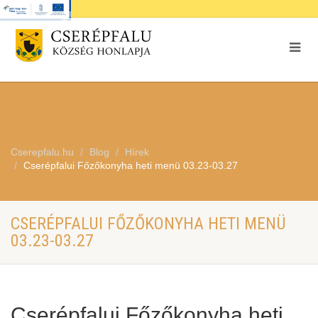
Cserepfalu.hu
Blog
Hírek
Cserépfalui Főzőkonyha heti menü 03.23-03.27
CSERÉPFALUI FŐZŐKONYHA HETI MENÜ
03.23-03.27
Cserépfalui Főzőkonyha heti