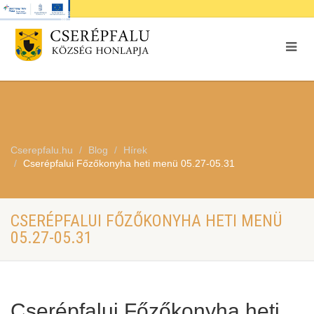
Cserepfalu.hu
Blog
Hírek
Cserépfalui Főzőkonyha heti menü 05.27-05.31
CSERÉPFALUI FŐZŐKONYHA HETI MENÜ
05.27-05.31
Cserépfalui Főzőkonyha heti