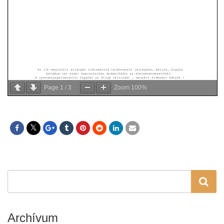
Page
1
/
3
Zoom
100%
Archívum