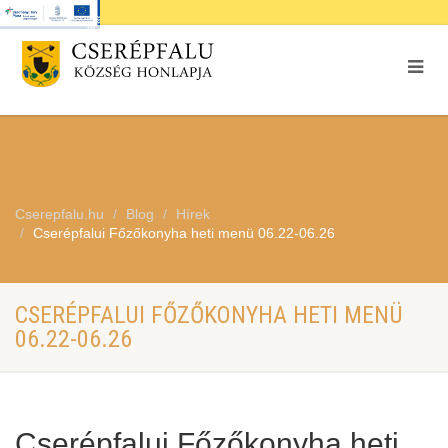
Cserepfalu.hu
Blog
Hírek
Cserépfalui Főzőkonyha heti menü 06.22-06.26
CSERÉPFALUI FŐZŐKONYHA HETI MENÜ
06.22-06.26
Cserépfalui Főzőkonyha heti