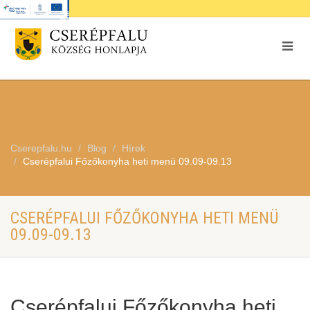
Cserepfalu.hu
Blog
Hírek
Cserépfalui Főzőkonyha heti menü 09.09-09.13
CSERÉPFALUI FŐZŐKONYHA HETI MENÜ
09.09-09.13
Cserépfalui Főzőkonyha heti