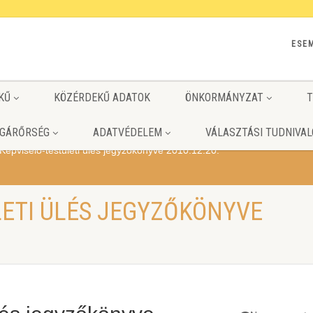
ESE
KŰ
KÖZÉRDEKŰ ADATOK
ÖNKORMÁNYZAT
T
GÁRŐRSÉG
ADATVÉDELEM
VÁLASZTÁSI TUDNIVAL
Képviselő-testületi ülés jegyzőkönyve 2010.12.20.
LETI ÜLÉS JEGYZŐKÖNYVE