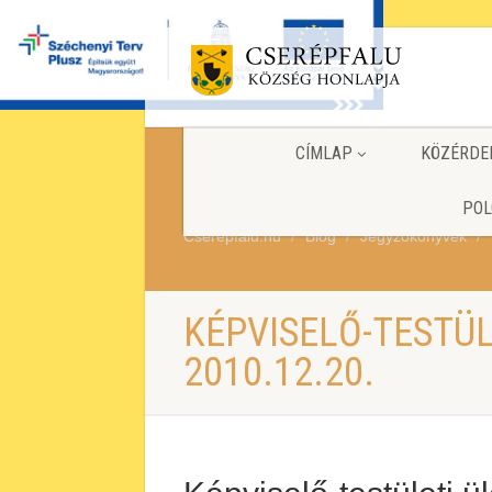
CÍMLAP
KÖZÉRDE
POL
Cserepfalu.hu
Blog
Jegyzőkönyvek
KÉPVISELŐ-TESTÜ
2010.12.20.