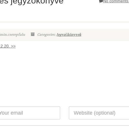
ülés jegyzőkönyve
No comments 
min.cserepfalu
Categories:
Jegyzőkönyvek
12.20. >>